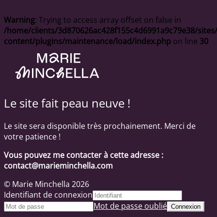
Warning
: Trying to access array offset on false in
/home/clients/3d870626ac428f155c4d6991a9c79e38/sites/
content/plugins/maintenance/load/index.php
on line
30
Le site fait peau neuve !
Le site sera disponible très prochainement. Merci de
votre patience !
Vous pouvez me contacter à cette adresse :
contact@marieminchella.com
© Marie Minchella 2026
Identifiant de connexion
Mot de passe oublié